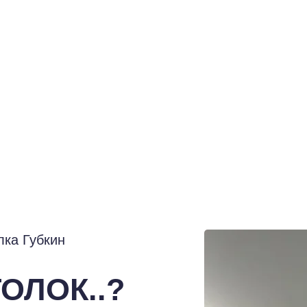
лка Губкин
ОЛОК..?